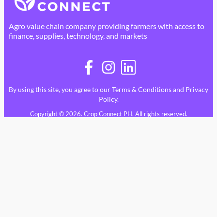
Agro value chain company providing farmers with access to
finance, supplies, technology, and markets
By using this site, you agree to our
Terms & Conditions
and
Privacy
Policy
.
Copyright © 2026. Crop Connect PH. All rights reserved.