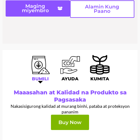
Maging
Alamin Kung
miyembro
Paano
BUMILI
AYUDA
KUMITA
Maaasahan at Kalidad na Produkto sa
Pagsasaka
Nakasisigurong kalidad at murang binhi, pataba at proteksyon
pananim
Buy Now